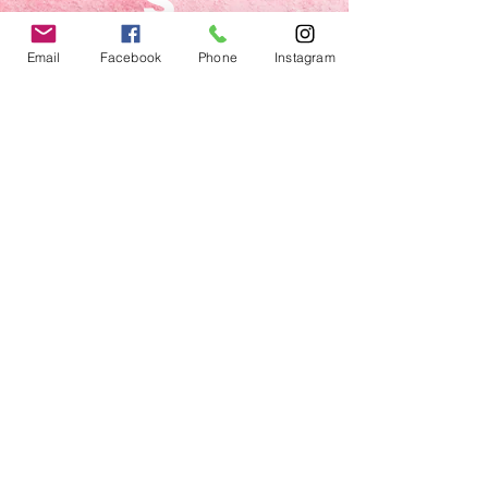
s
somo
s
Email
Facebook
Phone
Instagram
bella
s
© Bellas Beauty Fitness SL 205 - Todos los
derechos reservados
aviso legal
política de privacidad
Condiciones de uso