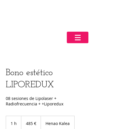
Bono estético
LIPOREDUX
08 sesiones de Lipolaser +
485
euros
1 h
1
485 €
Henao Kalea