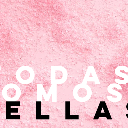
toda
somo
bella