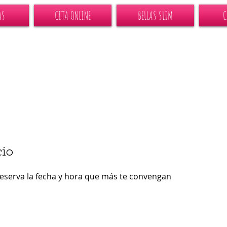
AS
CITA ONLINE
BELLAS SLIM
C
io
reserva la fecha y hora que más te convengan