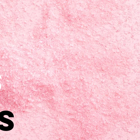
s
s
s