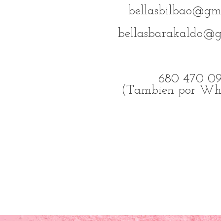
bellasbilbao@gm
bellasbarakaldo@g
680 470 0
(Tambien por Wh