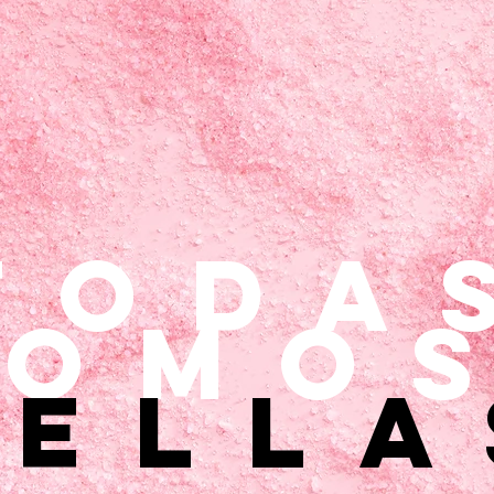
toda
somo
bella