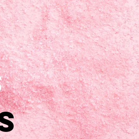
s
s
s