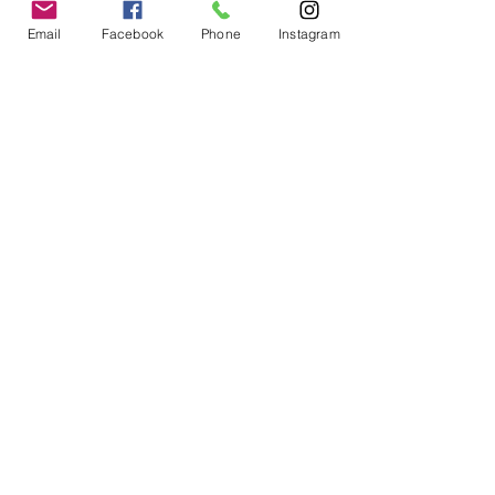
Email
Facebook
Phone
Instagram
Comentarios
Bellas Slim
Depilación Láser
Escribir un comentario...