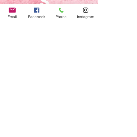
s
somo
s
Email
Facebook
Phone
Instagram
bella
s
© Bellas Beauty Fitness SL 205 - Todos los
derechos reservados
aviso legal
política de privacidad
Condiciones de uso