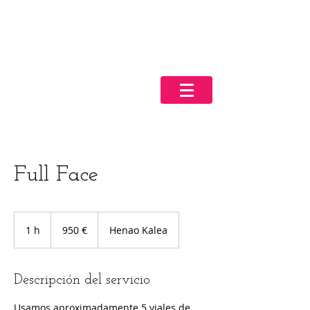
Full Face
950
euros
1 h
1
950 €
Henao Kalea
Descripción del servicio
Usamos aproximadamente 5 viales de