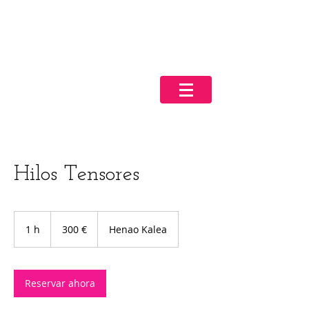
Hilos Tensores
300
euros
1 h
1
300 €
Henao Kalea
Reservar ahora