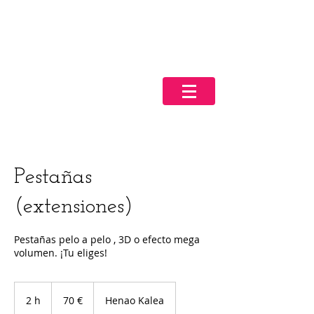
Pestañas
(extensiones)
Pestañas pelo a pelo , 3D o efecto mega
volumen. ¡Tu eliges!
70
euros
2 h
2
70 €
Henao Kalea