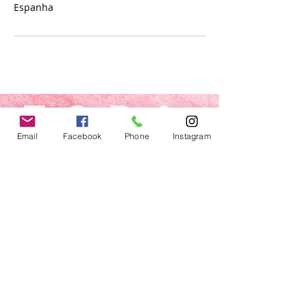
Espanha
toda
s
Email
Facebook
Phone
Instagram
somo
s
bella
s
© Bellas Beauty Fitness SL 205 - Todos los
derechos reservados